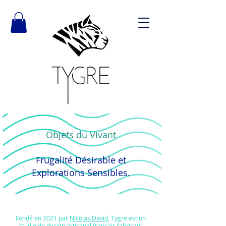
Objets du Vivant
Frugalité Désirable et
Explorations Sensibles.
Fondé en 2021 par
Nicolas David
, Tygre est un
studio de design artisanal français fabricant