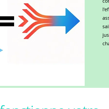
co
l'e
as
sai
ju
ch