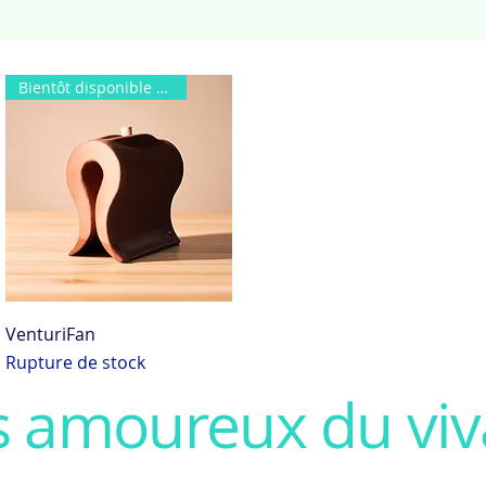
Bientôt disponible à la vente
Aperçu rapide
VenturiFan
Rupture de stock
s amoureux du viv