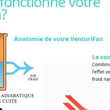
onctionne votre
n?
Anatomie de votre VenturiFan
Le co
Combina
l'effet 
froid n