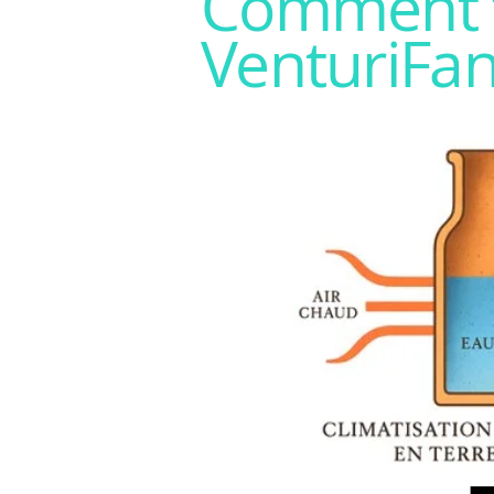
Comment f
VenturiFa