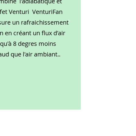
mbine l'adiabatique et
ffet Venturi VenturiFan
sure un rafraichissement
n en créant un flux d'air
squ'à 8 degres moins
aud que l'air ambiant..